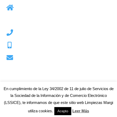
Calle Antimo Illescas, 6 Bajo
03160 Almoradi Alicante
+34 965 033 040
+34 673 583 918
info@limpiezasmargi.com
En cumplimiento de la Ley 34/2002 de 11 de julio de Servicios de
2018 – 2020 Limpiezas Margi | Web desarrollada por AledaSoft
la Sociedad de la Información y de Comercio Electrónico
(LSSICE), te informamos de que este sitio web Limpiezas Margi
utiliza cookies.
Leer Más
Acepto