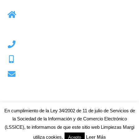
Calle Antimo Illescas, 6 Bajo
03160 Almoradi Alicante
+34 965 033 040
+34 673 583 918
info@limpiezasmargi.com
En cumplimiento de la Ley 34/2002 de 11 de julio de Servicios de
2018 – 2020 Limpiezas Margi | Web desarrollada por AledaSoft
la Sociedad de la Información y de Comercio Electrónico
(LSSICE), te informamos de que este sitio web Limpiezas Margi
utiliza cookies.
Leer Más
Acepto